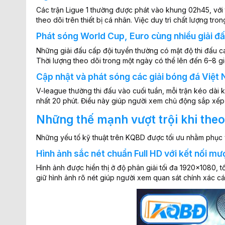
Các trận Ligue 1 thường được phát vào khung 02h45, với
theo dõi trên thiết bị cá nhân. Việc duy trì chất lượng t
Phát sóng World Cup, Euro cùng nhiều giải đấ
Những giải đấu cấp đội tuyển thường có mật độ thi đấu ca
Thời lượng theo dõi trong một ngày có thể lên đến 6–8 giờ 
Cập nhật và phát sóng các giải bóng đá Việt
V-league thường thi đấu vào cuối tuần, mỗi trận kéo dài 
nhất 20 phút. Điều này giúp người xem chủ động sắp xếp t
Những thế mạnh vượt trội khi theo
Những yếu tố kỹ thuật trên KQBD được tối ưu nhằm phục vụ
Hình ảnh sắc nét chuẩn Full HD với kết nối m
Hình ảnh được hiển thị ở độ phân giải tối đa 1920×1080, t
giữ hình ảnh rõ nét giúp người xem quan sát chính xác cá