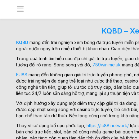
Bỏ
qua
nội
KQBD – Xe
dung
KQBD
mang đến trải nghiệm xem bóng đá trực tuyến miễn phí
ngoài nước ngay trên nhiều thiết bị khác nhau. Giao diện th
Trong quá trình tìm hiểu các địa chỉ giải trí trực tuyến, gi
tương đối rõ ràng. Song song với đó,
789win.me.uk
mang đến
FU88
mang đến không gian giải trí trực tuyến phong phú, n
được trải nghiệm đa dạng thể loại như cược thể thao, casino 
công nghệ tiên tiến, giúp tối ưu tốc độ truy cập, đảm bảo 
liên tục 24/7 luôn sẵn sàng hỗ trợ, mang lại sự thuận tiện và 
Với định hướng xây dựng một điểm truy cập giải trí đa dạng,
được cập nhật song song với casino trực tuyến, trò chơi bài
hạn chế thao tác dư thừa. Nền tảng cũng chú trọng khả năng 
Thay vì sử dụng bố cục phức tạp,
https://lc88.network/
lựa 
bàn chơi trực tiếp, slot, bắn cá cùng nhiều game bài quen thu
phẩm, nền tảng còn quan tâm đến tính ổn định của hệ thống, 