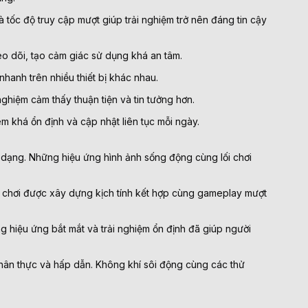
à tốc độ truy cập mượt giúp trải nghiệm trở nên đáng tin cậy
o dõi, tạo cảm giác sử dụng khá an tâm.
hanh trên nhiều thiết bị khác nhau.
ghiệm cảm thấy thuận tiện và tin tưởng hơn.
m khá ổn định và cập nhật liên tục mỗi ngày.
 dạng. Những hiệu ứng hình ảnh sống động cùng lối chơi
àn chơi được xây dựng kịch tính kết hợp cùng gameplay mượt
 hiệu ứng bắt mắt và trải nghiệm ổn định đã giúp người
hân thực và hấp dẫn. Không khí sôi động cùng các thử