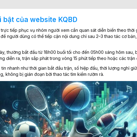
ổi bật của website KQBD
rực tiếp phục vụ nhóm người xem cần quan sát diễn biến theo thời g
ế để người dùng có thể tiếp cận nội dung chỉ sau 2–3 thao tác cơ bản
gày, thường bắt đầu từ 18h00 buổi tối cho đến 05h00 sáng hôm sau, b
g diễn ra, trận sắp phát trong vòng 15 phút tiếp theo hoặc các trận 
in nhanh như thời gian bắt đầu trận, số hiệp đấu, thời lượng nghỉ giữ
g, không bị gián đoạn bởi thao tác tìm kiếm rườm rà.