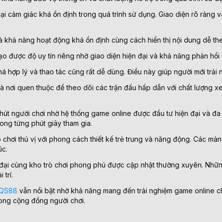
ại cảm giác khá ổn định trong quá trình sử dụng. Giao diện rõ ràng v
 khả năng hoạt động khá ổn định cùng cách hiển thị nội dung dễ the
ạo được độ uy tín riêng nhờ giao diện hiện đại và khả năng phản hồi n
 hợp lý và thao tác cũng rất dễ dùng. Điều này giúp người mới trải n
là nơi quen thuộc để theo dõi các trận đấu hấp dẫn với chất lượng xe
 hút người chơi nhờ hệ thống game online được đầu tư hiện đại và đa
ong từng phút giây tham gia.
ò chơi thú vị với phong cách thiết kế trẻ trung và năng động. Các m
úc.
đại cùng kho trò chơi phong phú được cập nhật thường xuyên. Những
 trí.
QS88
vẫn nổi bật nhờ khả năng mang đến trải nghiệm game online c
rong cộng đồng người chơi.