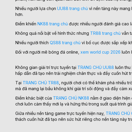
Nhiều người lựa chọn
UU88 trang chủ
vì nền tảng này mang l
hơn.
Điểm khiến
NK88 trang chủ
được nhiều người đánh giá cao là
Không quá nổi bật về hình thức nhưng
TR88 trang chủ
vẫn t
Nhiều người thích
QS88 trang chủ
vì bố cục được sắp xếp khá
Đối với người mê bóng đá online,
xem world cup 2026
luôn 
Không gian giải trí trực tuyến tại
TRANG CHỦ UU88
luôn thu
hấp dẫn đã tạo nên trải nghiệm chân thực và đầy cuốn hút tr
Tại
TRANG CHỦ TR88
, người chơi có thể khám phá nhiều tr
mà đã mang lại bầu không khí giải trí sôi động và đầy cảm x
Điểm khác biệt của
TRANG CHỦ NK88
nằm ở giao diện hiện 
chơi luôn cảm thấy mới lạ và hứng thú trong suốt quá trình giải
Giữa nhiều nền tảng game trực tuyến hiện nay,
TRANG CHỦ 
thách cuốn hút đã tạo nên sức hút riêng cho nền tảng này t