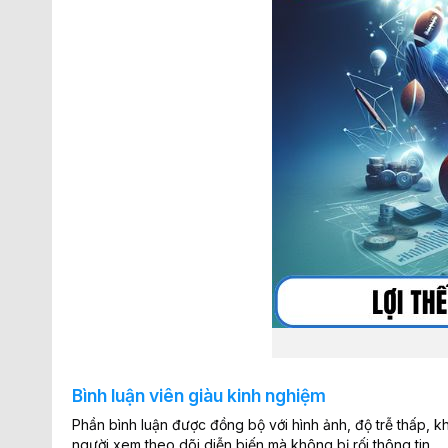
Bình luận viên giàu kinh nghiệm
Phần bình luận được đồng bộ với hình ảnh, độ trễ thấp, k
người xem theo dõi diễn biến mà không bị rối thông tin.