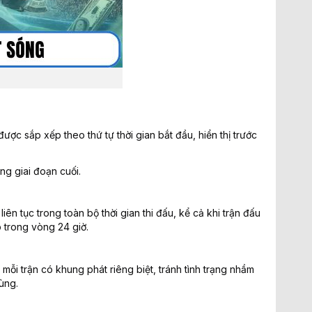
được sắp xếp theo thứ tự thời gian bắt đầu, hiển thị trước
ng giai đoạn cuối.
n tục trong toàn bộ thời gian thi đấu, kể cả khi trận đấu
p trong vòng 24 giờ.
 mỗi trận có khung phát riêng biệt, tránh tình trạng nhầm
ùng.