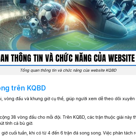
Tổng quan thông tin và chức năng của website KQBD
óng trên KQBD
, vòng đấu và khung giờ cụ thể, giúp người xem dễ theo dõi xuyên su
cộng 38 vòng đấu cho mỗi đội. Trên KQBD, các trận thuộc giải này 
t tính cả bù giờ.
giờ cuối tuần, khi có từ 4 đến 6 trận đá song song. Việc phân tách 