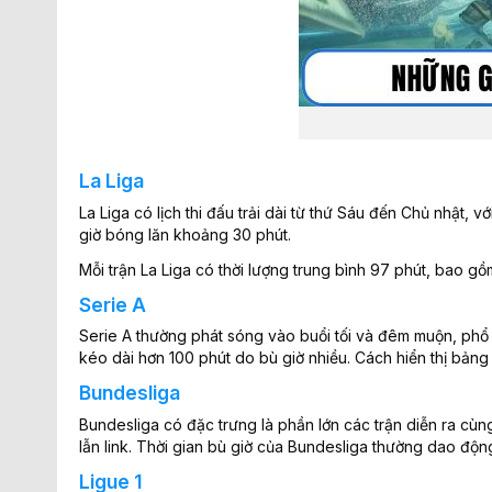
La Liga
La Liga có lịch thi đấu trải dài từ thứ Sáu đến Chủ nhật, 
giờ bóng lăn khoảng 30 phút.
Mỗi trận La Liga có thời lượng trung bình 97 phút, bao gồ
Serie A
Serie A thường phát sóng vào buổi tối và đêm muộn, phổ b
kéo dài hơn 100 phút do bù giờ nhiều. Cách hiển thị bảng
Bundesliga
Bundesliga có đặc trưng là phần lớn các trận diễn ra cùng 
lẫn link. Thời gian bù giờ của Bundesliga thường dao độn
Ligue 1