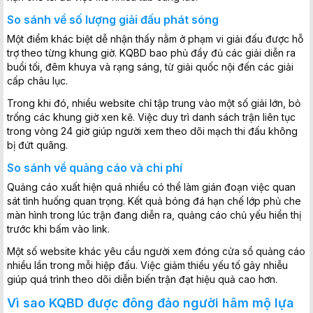
So sánh về số lượng giải đấu phát sóng
Một điểm khác biệt dễ nhận thấy nằm ở phạm vi giải đấu được hỗ
trợ theo từng khung giờ. KQBD bao phủ đầy đủ các giải diễn ra
buổi tối, đêm khuya và rạng sáng, từ giải quốc nội đến các giải
cấp châu lục.
Trong khi đó, nhiều website chỉ tập trung vào một số giải lớn, bỏ
trống các khung giờ xen kẽ. Việc duy trì danh sách trận liên tục
trong vòng 24 giờ giúp người xem theo dõi mạch thi đấu không
bị đứt quãng.
So sánh về quảng cáo và chi phí
Quảng cáo xuất hiện quá nhiều có thể làm gián đoạn việc quan
sát tình huống quan trọng. Kết quả bóng đá hạn chế lớp phủ che
màn hình trong lúc trận đang diễn ra, quảng cáo chủ yếu hiển thị
trước khi bấm vào link.
Một số website khác yêu cầu người xem đóng cửa sổ quảng cáo
nhiều lần trong mỗi hiệp đấu. Việc giảm thiểu yếu tố gây nhiễu
giúp quá trình theo dõi diễn biến trận đạt hiệu quả cao hơn.
Vì sao KQBD được đông đảo người hâm mộ lựa