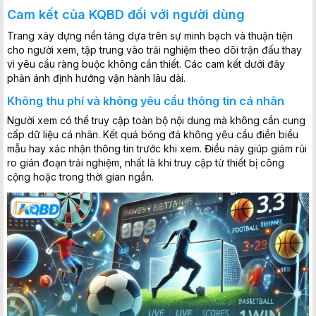
Cam kết của KQBD đối với người dùng
Trang xây dựng nền tảng dựa trên sự minh bạch và thuận tiện
cho người xem, tập trung vào trải nghiệm theo dõi trận đấu thay
vì yêu cầu ràng buộc không cần thiết. Các cam kết dưới đây
phản ánh định hướng vận hành lâu dài.
Không thu phí và không yêu cầu thông tin cá nhân
Người xem có thể truy cập toàn bộ nội dung mà không cần cung
cấp dữ liệu cá nhân. Kết quả bóng đá không yêu cầu điền biểu
mẫu hay xác nhận thông tin trước khi xem. Điều này giúp giảm rủi
ro gián đoạn trải nghiệm, nhất là khi truy cập từ thiết bị công
cộng hoặc trong thời gian ngắn.