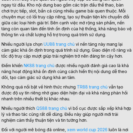
ngay từ đầu. Kho nội dung bao gồm các trận đấu thể thao, bàn
chơi trực tiếp, slot, bắn cá cùng nhiều game bài quen thuộc. Mỗi
chuyên mục có lối truy cập riêng, tạo sự thuận tiện khi chuyển đổi
giữa các loại hình giải trí. Bên cạnh việc mở rộng sản phẩm, nền
tảng còn quan tâm đến tính ổn định của hệ thống, khả năng bảo vệ
thông tin và chất lượng hỗ trợ trong quá trình sử dụng.
Nhiều người lựa chọn
UU88 trang chủ
vì nền tảng này mang lại
cảm giác khá ổn định trong quá trình sử dụng. Giao diện rõ ràng và
tốc độ truy cập mượt giúp trải nghiệm trở nên đáng tin cậy hơn.
Điểm khiến
NK88 trang chủ
được nhiều người đánh giá cao là khả
năng hoạt động khá ổn định cùng cách hiển thị nội dung dễ theo
dõi, tạo cảm giác sử dụng khá an tâm.
Không quá nổi bật về hình thức nhưng
TR88 trang chủ
vẫn tạo
được độ uy tín riêng nhờ giao diện hiện đại và khả năng phản hồi
nhanh trên nhiều thiết bị khác nhau.
Nhiều người thích
QS88 trang chủ
vì bố cục được sắp xếp khá hợp
lý và thao tác cũng rất dễ dùng. Điều này giúp người mới trải
nghiệm cảm thấy thuận tiện và tin tưởng hơn.
Đối với người mê bóng đá online,
xem world cup 2026
luôn là nơi