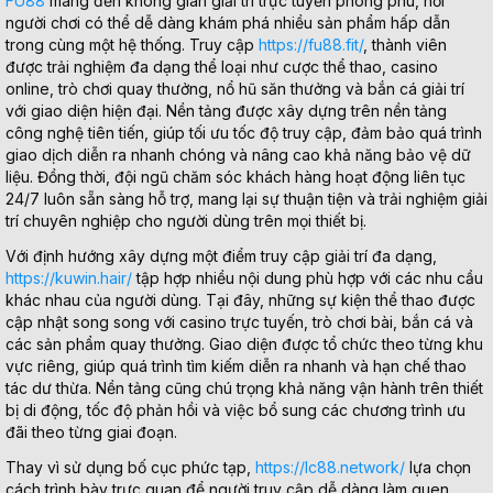
FU88
mang đến không gian giải trí trực tuyến phong phú, nơi
người chơi có thể dễ dàng khám phá nhiều sản phẩm hấp dẫn
trong cùng một hệ thống. Truy cập
https://fu88.fit/
, thành viên
được trải nghiệm đa dạng thể loại như cược thể thao, casino
online, trò chơi quay thưởng, nổ hũ săn thưởng và bắn cá giải trí
với giao diện hiện đại. Nền tảng được xây dựng trên nền tảng
công nghệ tiên tiến, giúp tối ưu tốc độ truy cập, đảm bảo quá trình
giao dịch diễn ra nhanh chóng và nâng cao khả năng bảo vệ dữ
liệu. Đồng thời, đội ngũ chăm sóc khách hàng hoạt động liên tục
24/7 luôn sẵn sàng hỗ trợ, mang lại sự thuận tiện và trải nghiệm giải
trí chuyên nghiệp cho người dùng trên mọi thiết bị.
Với định hướng xây dựng một điểm truy cập giải trí đa dạng,
https://kuwin.hair/
tập hợp nhiều nội dung phù hợp với các nhu cầu
khác nhau của người dùng. Tại đây, những sự kiện thể thao được
cập nhật song song với casino trực tuyến, trò chơi bài, bắn cá và
các sản phẩm quay thưởng. Giao diện được tổ chức theo từng khu
vực riêng, giúp quá trình tìm kiếm diễn ra nhanh và hạn chế thao
tác dư thừa. Nền tảng cũng chú trọng khả năng vận hành trên thiết
bị di động, tốc độ phản hồi và việc bổ sung các chương trình ưu
đãi theo từng giai đoạn.
Thay vì sử dụng bố cục phức tạp,
https://lc88.network/
lựa chọn
cách trình bày trực quan để người truy cập dễ dàng làm quen