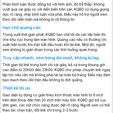
Phần bình luận được đồng bộ với hình ảnh, độ trễ thấp, không
vượt quá vài giây so với diễn biến trên sân. KQBD sử dụng giọng
đọc rõ ràng, nhịp bình luận vừa phải. Điều này hỗ trợ người xem
theo dõi diễn biến mà không bị rối thông tin.
Hạn chế quảng cáo
Trong suốt thời gian phát, KQBD hạn chế tối đa các lớp hiển thị
che khu vực trung tâm màn hình. Quảng cáo nếu có thường chỉ
xuất hiện trước khi trận bắt đầu hoặc khi tải link. Nhờ đó, người
xem không bị gián đoạn trong các tình huống quan trọng.
Truy cập nhanh, xem bóng đá mượt, không bị lag
Thời gian tải link trung bình chỉ vài giây, kể cả trong khung giờ
cao điểm từ 20h00 đến 23h00. KQBD cho phép chuyển link ngay
lập tức nếu cần mà không phải tải lại toàn bộ trang. Điều này đảm
bảo mạch theo dõi trận đấu không bị đứt quãng.
Thiết kế tối ưu
Giao diện tự động co giãn theo kích thước màn hình từ 6 inch
trên điện thoại đến hơn 20 inch trên máy tính. KQBD giữ bố cục
đơn giản, các nút chức năng được đặt rõ ràng. Người xem có thể
thao tác chọn trận, đổi link chỉ trong 2–3 bước.