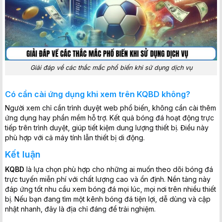
Giải đáp về các thắc mắc phổ biến khi sử dụng dịch vụ
Có cần cài ứng dụng khi xem trên KQBD không?
Người xem chỉ cần trình duyệt web phổ biến, không cần cài thêm
ứng dụng hay phần mềm hỗ trợ. Kết quả bóng đá hoạt động trực
tiếp trên trình duyệt, giúp tiết kiệm dung lượng thiết bị. Điều này
phù hợp với cả máy tính lẫn thiết bị di động.
Kết luận
KQBD
là lựa chọn phù hợp cho những ai muốn theo dõi bóng đá
trực tuyến miễn phí với chất lượng cao và ổn định. Nền tảng này
đáp ứng tốt nhu cầu xem bóng đá mọi lúc, mọi nơi trên nhiều thiết
bị. Nếu bạn đang tìm một kênh bóng đá tiện lợi, dễ dùng và cập
nhật nhanh, đây là địa chỉ đáng để trải nghiệm.