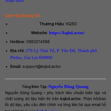
Nhận định
Liên Hệ Chúng Tôi
Thương Hiệu
: KQBD
Website
:
https://kqbd.actor/
Hotline
: 0983214588
Địa chỉ:
279 Lý Thái Tổ, P. Yên Đỗ, Thành phố
Pleiku, Gia Lai 600000
Email
:
support@kqbd.actor
Nguyễn Đăng Quang
Tổng Biên Tập:
Nguyễn Đăng Quang – phụ trách tiêu chuẩn biên tập và
chất lượng dữ liệu hiển thị trên
kqbd.actor
. Phản hồi/báo
lỗi dữ liệu, yêu cầu đính chính vui lòng liên hệ qua email hỗ