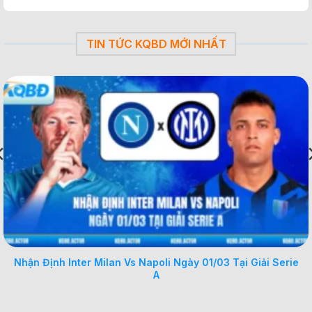
TIN TỨC KQBD MỚI NHẤT
Nhận Định Inter Milan Vs Napoli Ngày 01/03 Tại Giải Serie
A