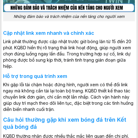
Những đảm bảo và trách nhiệm của nền tảng cho người xem
Cập nhật link xem nhanh và chính xác
Link phát thường được cập nhật trước giờ bóng lăn từ 15 đến 20
phút. KQBD hiển thị rõ trạng thái link hoạt động, giúp người xem
chọn đúng luồng ngay lần đầu. Trong trường hợp sự cố, link dự
phòng được bổ sung kịp thời, tránh tình trạng gián đoạn giữa
hiệp.
Hỗ trợ trong quá trình xem
Khi gặp lỗi tải chậm hoặc đứng hình, người xem có thể đổi link
ngay mà không cần tải lại toàn bộ trang. KQBD thiết kế thao tác
chuyển link đơn giản, chỉ cần một lần nhấp. Cách vận hành này
giúp duy trì mạch theo dõi liên tục, đặc biệt trong các tình huống
diễn biến nhanh cuối trận.
Câu hỏi thường gặp khi xem bóng đá trên Kết
quả bóng đá
KQBD thường nhận được nhiều thắc mắc liên quan đến chi phí,