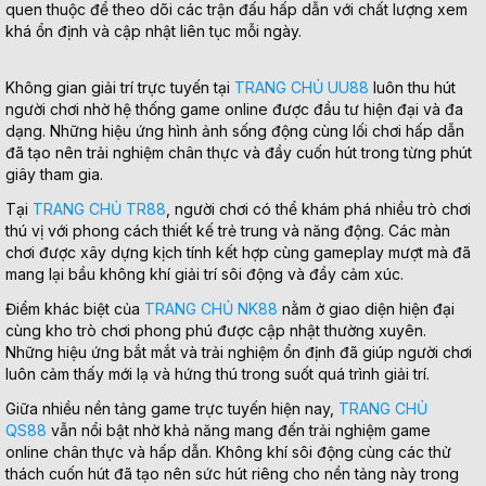
quen thuộc để theo dõi các trận đấu hấp dẫn với chất lượng xem
khá ổn định và cập nhật liên tục mỗi ngày.
Không gian giải trí trực tuyến tại
TRANG CHỦ UU88
luôn thu hút
người chơi nhờ hệ thống game online được đầu tư hiện đại và đa
dạng. Những hiệu ứng hình ảnh sống động cùng lối chơi hấp dẫn
đã tạo nên trải nghiệm chân thực và đầy cuốn hút trong từng phút
giây tham gia.
Tại
TRANG CHỦ TR88
, người chơi có thể khám phá nhiều trò chơi
thú vị với phong cách thiết kế trẻ trung và năng động. Các màn
chơi được xây dựng kịch tính kết hợp cùng gameplay mượt mà đã
mang lại bầu không khí giải trí sôi động và đầy cảm xúc.
Điểm khác biệt của
TRANG CHỦ NK88
nằm ở giao diện hiện đại
cùng kho trò chơi phong phú được cập nhật thường xuyên.
Những hiệu ứng bắt mắt và trải nghiệm ổn định đã giúp người chơi
luôn cảm thấy mới lạ và hứng thú trong suốt quá trình giải trí.
Giữa nhiều nền tảng game trực tuyến hiện nay,
TRANG CHỦ
QS88
vẫn nổi bật nhờ khả năng mang đến trải nghiệm game
online chân thực và hấp dẫn. Không khí sôi động cùng các thử
thách cuốn hút đã tạo nên sức hút riêng cho nền tảng này trong