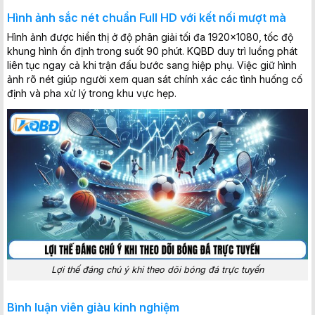
Hình ảnh sắc nét chuẩn Full HD với kết nối mượt mà
Hình ảnh được hiển thị ở độ phân giải tối đa 1920×1080, tốc độ
khung hình ổn định trong suốt 90 phút. KQBD duy trì luồng phát
liên tục ngay cả khi trận đấu bước sang hiệp phụ. Việc giữ hình
ảnh rõ nét giúp người xem quan sát chính xác các tình huống cố
định và pha xử lý trong khu vực hẹp.
Lợi thế đáng chú ý khi theo dõi bóng đá trực tuyến
Bình luận viên giàu kinh nghiệm