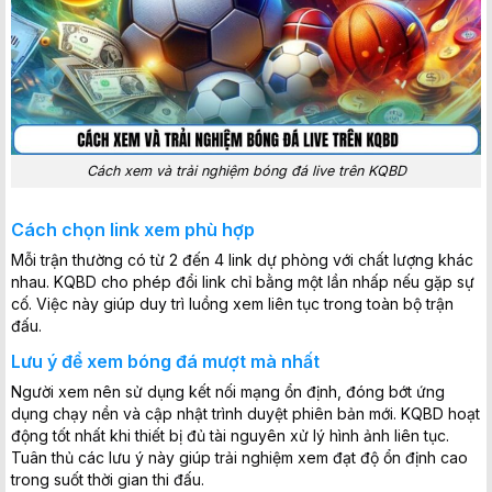
Cách xem và trải nghiệm bóng đá live trên KQBD
Cách chọn link xem phù hợp
Mỗi trận thường có từ 2 đến 4 link dự phòng với chất lượng khác
nhau. KQBD cho phép đổi link chỉ bằng một lần nhấp nếu gặp sự
cố. Việc này giúp duy trì luồng xem liên tục trong toàn bộ trận
đấu.
Lưu ý để xem bóng đá mượt mà nhất
Người xem nên sử dụng kết nối mạng ổn định, đóng bớt ứng
dụng chạy nền và cập nhật trình duyệt phiên bản mới. KQBD hoạt
động tốt nhất khi thiết bị đủ tài nguyên xử lý hình ảnh liên tục.
Tuân thủ các lưu ý này giúp trải nghiệm xem đạt độ ổn định cao
trong suốt thời gian thi đấu.