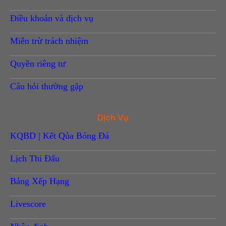
Điều khoản và dịch vụ
Miễn trừ trách nhiệm
Quyền riêng tư
Câu hỏi thường gặp
Dịch Vụ
KQBD | Kết Qủa Bóng Đá
Lịch Thi Đấu
Bảng Xếp Hạng
Livescore