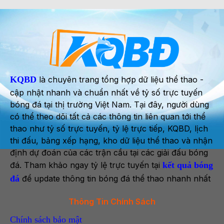
KQBD
là chuyên trang tổng hợp dữ liệu thể thao -
cập nhật nhanh và chuẩn nhất về tỷ số trực tuyến
bóng đá tại thị trường Việt Nam. Tại đây, người dùng
có thể theo dõi tất cả các thông tin liên quan tới thể
thao như tỷ số trực tuyến, tỷ lệ trực tiếp, KQBD, lịch
thi đấu, bảng xếp hạng, kho dữ liệu thể thao và nhận
định dự đoán của các trận cầu tại các giải đấu bóng
đá. Tham khảo ngay tỷ lệ trực tuyến tại
kết quả bóng
đá
để update thông tin bóng đá thể thao nhanh nhất
Thông Tin Chính Sách
Chính sách bảo mật