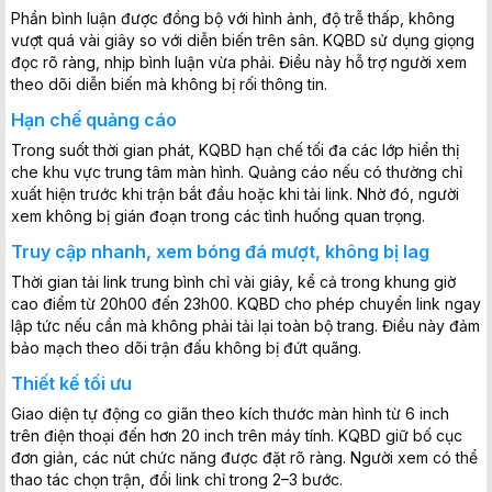
Phần bình luận được đồng bộ với hình ảnh, độ trễ thấp, không
vượt quá vài giây so với diễn biến trên sân. KQBD sử dụng giọng
đọc rõ ràng, nhịp bình luận vừa phải. Điều này hỗ trợ người xem
theo dõi diễn biến mà không bị rối thông tin.
Hạn chế quảng cáo
Trong suốt thời gian phát, KQBD hạn chế tối đa các lớp hiển thị
che khu vực trung tâm màn hình. Quảng cáo nếu có thường chỉ
xuất hiện trước khi trận bắt đầu hoặc khi tải link. Nhờ đó, người
xem không bị gián đoạn trong các tình huống quan trọng.
Truy cập nhanh, xem bóng đá mượt, không bị lag
Thời gian tải link trung bình chỉ vài giây, kể cả trong khung giờ
cao điểm từ 20h00 đến 23h00. KQBD cho phép chuyển link ngay
lập tức nếu cần mà không phải tải lại toàn bộ trang. Điều này đảm
bảo mạch theo dõi trận đấu không bị đứt quãng.
Thiết kế tối ưu
Giao diện tự động co giãn theo kích thước màn hình từ 6 inch
trên điện thoại đến hơn 20 inch trên máy tính. KQBD giữ bố cục
đơn giản, các nút chức năng được đặt rõ ràng. Người xem có thể
thao tác chọn trận, đổi link chỉ trong 2–3 bước.