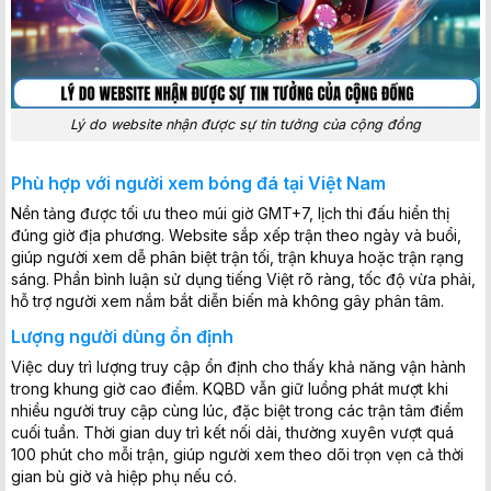
Lý do website nhận được sự tin tưởng của cộng đồng
Phù hợp với người xem bóng đá tại Việt Nam
Nền tảng được tối ưu theo múi giờ GMT+7, lịch thi đấu hiển thị
đúng giờ địa phương. Website sắp xếp trận theo ngày và buổi,
giúp người xem dễ phân biệt trận tối, trận khuya hoặc trận rạng
sáng. Phần bình luận sử dụng tiếng Việt rõ ràng, tốc độ vừa phải,
hỗ trợ người xem nắm bắt diễn biến mà không gây phân tâm.
Lượng người dùng ổn định
Việc duy trì lượng truy cập ổn định cho thấy khả năng vận hành
trong khung giờ cao điểm. KQBD vẫn giữ luồng phát mượt khi
nhiều người truy cập cùng lúc, đặc biệt trong các trận tâm điểm
cuối tuần. Thời gian duy trì kết nối dài, thường xuyên vượt quá
100 phút cho mỗi trận, giúp người xem theo dõi trọn vẹn cả thời
gian bù giờ và hiệp phụ nếu có.