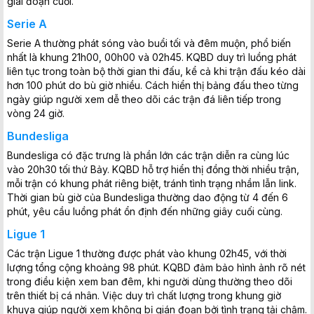
giai đoạn cuối.
Serie A
Serie A thường phát sóng vào buổi tối và đêm muộn, phổ biến
nhất là khung 21h00, 00h00 và 02h45. KQBD duy trì luồng phát
liên tục trong toàn bộ thời gian thi đấu, kể cả khi trận đấu kéo dài
hơn 100 phút do bù giờ nhiều. Cách hiển thị bảng đấu theo từng
ngày giúp người xem dễ theo dõi các trận đá liên tiếp trong
vòng 24 giờ.
Bundesliga
Bundesliga có đặc trưng là phần lớn các trận diễn ra cùng lúc
vào 20h30 tối thứ Bảy. KQBD hỗ trợ hiển thị đồng thời nhiều trận,
mỗi trận có khung phát riêng biệt, tránh tình trạng nhầm lẫn link.
Thời gian bù giờ của Bundesliga thường dao động từ 4 đến 6
phút, yêu cầu luồng phát ổn định đến những giây cuối cùng.
Ligue 1
Các trận Ligue 1 thường được phát vào khung 02h45, với thời
lượng tổng cộng khoảng 98 phút. KQBD đảm bảo hình ảnh rõ nét
trong điều kiện xem ban đêm, khi người dùng thường theo dõi
trên thiết bị cá nhân. Việc duy trì chất lượng trong khung giờ
khuya giúp người xem không bị gián đoạn bởi tình trạng tải chậm.