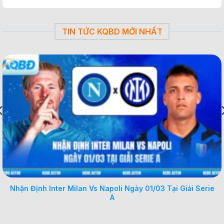
TIN TỨC KQBD MỚI NHẤT
Nhận Định Inter Milan Vs Napoli Ngày 01/03 Tại Giải Serie
A