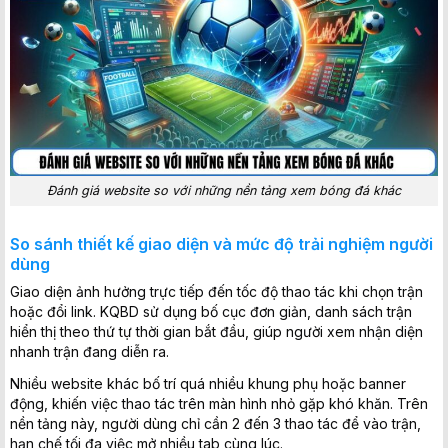
Đánh giá website so với những nền tảng xem bóng đá khác
So sánh thiết kế giao diện và mức độ trải nghiệm người
dùng
Giao diện ảnh hưởng trực tiếp đến tốc độ thao tác khi chọn trận
hoặc đổi link. KQBD sử dụng bố cục đơn giản, danh sách trận
hiển thị theo thứ tự thời gian bắt đầu, giúp người xem nhận diện
nhanh trận đang diễn ra.
Nhiều website khác bố trí quá nhiều khung phụ hoặc banner
động, khiến việc thao tác trên màn hình nhỏ gặp khó khăn. Trên
nền tảng này, người dùng chỉ cần 2 đến 3 thao tác để vào trận,
hạn chế tối đa việc mở nhiều tab cùng lúc.