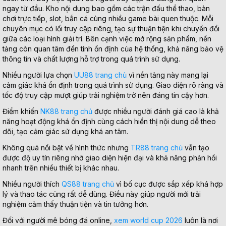
ngay từ đầu. Kho nội dung bao gồm các trận đấu thể thao, bàn
chơi trực tiếp, slot, bắn cá cùng nhiều game bài quen thuộc. Mỗi
chuyên mục có lối truy cập riêng, tạo sự thuận tiện khi chuyển đổi
giữa các loại hình giải trí. Bên cạnh việc mở rộng sản phẩm, nền
tảng còn quan tâm đến tính ổn định của hệ thống, khả năng bảo vệ
thông tin và chất lượng hỗ trợ trong quá trình sử dụng.
Nhiều người lựa chọn
UU88 trang chủ
vì nền tảng này mang lại
cảm giác khá ổn định trong quá trình sử dụng. Giao diện rõ ràng và
tốc độ truy cập mượt giúp trải nghiệm trở nên đáng tin cậy hơn.
Điểm khiến
NK88 trang chủ
được nhiều người đánh giá cao là khả
năng hoạt động khá ổn định cùng cách hiển thị nội dung dễ theo
dõi, tạo cảm giác sử dụng khá an tâm.
Không quá nổi bật về hình thức nhưng
TR88 trang chủ
vẫn tạo
được độ uy tín riêng nhờ giao diện hiện đại và khả năng phản hồi
nhanh trên nhiều thiết bị khác nhau.
Nhiều người thích
QS88 trang chủ
vì bố cục được sắp xếp khá hợp
lý và thao tác cũng rất dễ dùng. Điều này giúp người mới trải
nghiệm cảm thấy thuận tiện và tin tưởng hơn.
Đối với người mê bóng đá online,
xem world cup 2026
luôn là nơi