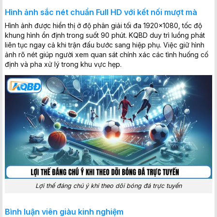
Hình ảnh sắc nét chuẩn Full HD với kết nối mượt mà
Hình ảnh được hiển thị ở độ phân giải tối đa 1920×1080, tốc độ
khung hình ổn định trong suốt 90 phút. KQBD duy trì luồng phát
liên tục ngay cả khi trận đấu bước sang hiệp phụ. Việc giữ hình
ảnh rõ nét giúp người xem quan sát chính xác các tình huống cố
định và pha xử lý trong khu vực hẹp.
Lợi thế đáng chú ý khi theo dõi bóng đá trực tuyến
Bình luận viên giàu kinh nghiệm