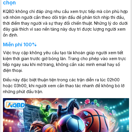
chọn
KQBD không chỉ đáp ứng nhu cầu xem trực tiếp mà còn phù hợp
với nhóm người cần theo dõi trận đấu để phân tích nhịp thi đấu,
thời điểm thay người và sự thay đổi chiến thuật. Những lý do dưới
đây giải thích vì sao nền tảng này duy trì được lượng người xem
ổn định.
Miễn phí 100%
Việc truy cập không yêu cầu tạo tài khoản giúp người xem tiết
kiệm thời gian trước giờ bóng lăn. Trang cho phép vào xem trực
tiếp ngay sau khi mở trang, không cần xác minh email hay số
điện thoại.
Điều này đặc biệt thuận tiện trong các trận diễn ra lúc 02h00
hoặc 03h00, khi người xem cần thao tác nhanh để không bỏ lỡ
những phút đầu trận.