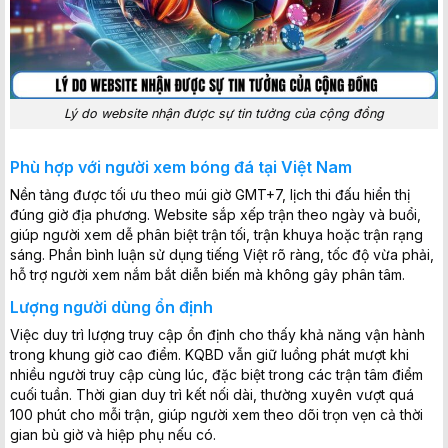
Lý do website nhận được sự tin tưởng của cộng đồng
Phù hợp với người xem bóng đá tại Việt Nam
Nền tảng được tối ưu theo múi giờ GMT+7, lịch thi đấu hiển thị
đúng giờ địa phương. Website sắp xếp trận theo ngày và buổi,
giúp người xem dễ phân biệt trận tối, trận khuya hoặc trận rạng
sáng. Phần bình luận sử dụng tiếng Việt rõ ràng, tốc độ vừa phải,
hỗ trợ người xem nắm bắt diễn biến mà không gây phân tâm.
Lượng người dùng ổn định
Việc duy trì lượng truy cập ổn định cho thấy khả năng vận hành
trong khung giờ cao điểm. KQBD vẫn giữ luồng phát mượt khi
nhiều người truy cập cùng lúc, đặc biệt trong các trận tâm điểm
cuối tuần. Thời gian duy trì kết nối dài, thường xuyên vượt quá
100 phút cho mỗi trận, giúp người xem theo dõi trọn vẹn cả thời
gian bù giờ và hiệp phụ nếu có.