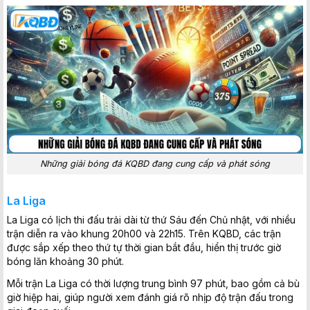
Những giải bóng đá KQBD đang cung cấp và phát sóng
La Liga
La Liga có lịch thi đấu trải dài từ thứ Sáu đến Chủ nhật, với nhiều
trận diễn ra vào khung 20h00 và 22h15. Trên KQBD, các trận
được sắp xếp theo thứ tự thời gian bắt đầu, hiển thị trước giờ
bóng lăn khoảng 30 phút.
Mỗi trận La Liga có thời lượng trung bình 97 phút, bao gồm cả bù
giờ hiệp hai, giúp người xem đánh giá rõ nhịp độ trận đấu trong