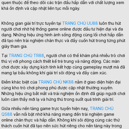
quen thuộc để theo dõi các trận đấu hấp dẫn với chất lượng xem
khá ổn định và cập nhật liên tục mỗi ngày.
Không gian giải trí trực tuyến tại
TRANG CHỦ UU88
luôn thu hút
người chơi nhờ hệ thống game online được đầu tư hiện đại và đa
dạng. Những hiệu ứng hình ảnh sống động cùng lối chơi hấp dẫn
đã tạo nên trải nghiệm chân thực và đầy cuốn hút trong từng phút
giây tham gia.
Tại
TRANG CHỦ TR88
, người chơi có thể khám phá nhiều trò chơi
thú vị với phong cách thiết kế trẻ trung và năng động. Các màn
chơi được xây dựng kịch tính kết hợp cùng gameplay mượt mà đã
mang lại bầu không khí giải trí sôi động và đầy cảm xúc.
Điểm khác biệt của
TRANG CHỦ NK88
nằm ở giao diện hiện đại
cùng kho trò chơi phong phú được cập nhật thường xuyên.
Những hiệu ứng bắt mắt và trải nghiệm ổn định đã giúp người chơi
luôn cảm thấy mới lạ và hứng thú trong suốt quá trình giải trí.
Giữa nhiều nền tảng game trực tuyến hiện nay,
TRANG CHỦ
QS88
vẫn nổi bật nhờ khả năng mang đến trải nghiệm game
online chân thực và hấp dẫn. Không khí sôi động cùng các thử
thách cuốn hút đã tạo nên sức hút riêng cho nền tảng này trong