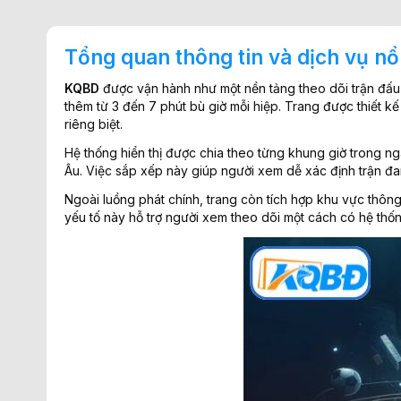
Tổng quan thông tin và dịch vụ n
KQBD
được vận hành như một nền tảng theo dõi trận đấu t
thêm từ 3 đến 7 phút bù giờ mỗi hiệp. Trang được thiết k
riêng biệt.
Hệ thống hiển thị được chia theo từng khung giờ trong n
Âu. Việc sắp xếp này giúp người xem dễ xác định trận đan
Ngoài luồng phát chính, trang còn tích hợp khu vực thông t
yếu tố này hỗ trợ người xem theo dõi một cách có hệ thốn