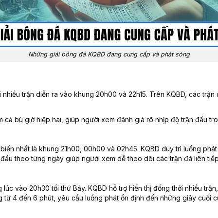
Những giải bóng đá KQBD đang cung cấp và phát sóng
với nhiều trận diễn ra vào khung 20h00 và 22h15. Trên KQBD, các trận 
m cả bù giờ hiệp hai, giúp người xem đánh giá rõ nhịp độ trận đấu tro
iến nhất là khung 21h00, 00h00 và 02h45. KQBD duy trì luồng phát liê
 đấu theo từng ngày giúp người xem dễ theo dõi các trận đá liên tiế
lúc vào 20h30 tối thứ Bảy. KQBD hỗ trợ hiển thị đồng thời nhiều trận,
g từ 4 đến 6 phút, yêu cầu luồng phát ổn định đến những giây cuối c