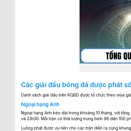
Các giải đấu bóng đá được phát s
Danh sách giải đấu trên KQBD được tổ chức theo mùa giải
Ngoại hạng Anh
Ngoại hạng Anh kéo dài trong khoảng 10 tháng, với tổng 
và 23h30. Mỗi trận có thời lượng trung bình 96 đến 100 phú
Luồng phát được ưu tiên cho các trận diễn ra cùng khung 