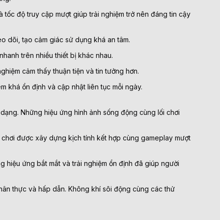
à tốc độ truy cập mượt giúp trải nghiệm trở nên đáng tin cậy
o dõi, tạo cảm giác sử dụng khá an tâm.
hanh trên nhiều thiết bị khác nhau.
ghiệm cảm thấy thuận tiện và tin tưởng hơn.
m khá ổn định và cập nhật liên tục mỗi ngày.
 dạng. Những hiệu ứng hình ảnh sống động cùng lối chơi
àn chơi được xây dựng kịch tính kết hợp cùng gameplay mượt
 hiệu ứng bắt mắt và trải nghiệm ổn định đã giúp người
hân thực và hấp dẫn. Không khí sôi động cùng các thử