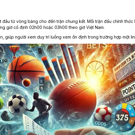
t đầu từ vòng bảng cho đến trận chung kết. Mỗi trận đấu chính thức 
g giờ cố định 02h00 hoặc 03h00 theo giờ Việt Nam.
ận, giúp người xem duy trì luồng xem ổn định trong trường hợp một li