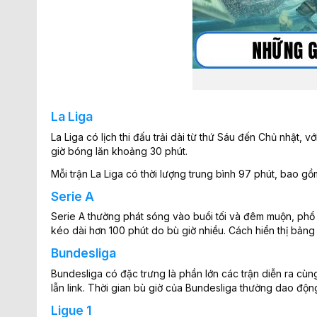
La Liga
La Liga có lịch thi đấu trải dài từ thứ Sáu đến Chủ nhật, 
giờ bóng lăn khoảng 30 phút.
Mỗi trận La Liga có thời lượng trung bình 97 phút, bao gồ
Serie A
Serie A thường phát sóng vào buổi tối và đêm muộn, phổ b
kéo dài hơn 100 phút do bù giờ nhiều. Cách hiển thị bảng
Bundesliga
Bundesliga có đặc trưng là phần lớn các trận diễn ra cùng 
lẫn link. Thời gian bù giờ của Bundesliga thường dao độn
Ligue 1