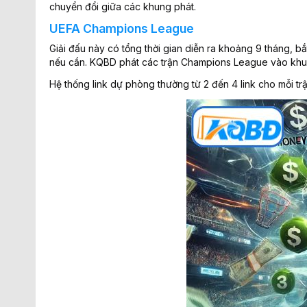
chuyển đổi giữa các khung phát.
UEFA Champions League
Giải đấu này có tổng thời gian diễn ra khoảng 9 tháng, bắ
nếu cần. KQBD phát các trận Champions League vào khun
Hệ thống link dự phòng thường từ 2 đến 4 link cho mỗi tr