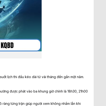
ốt lịch thi đấu kéo dài từ vài tháng đến gần một năm.
thường được phát vào ba khung giờ chính là 18h30, 21h00
rõ ràng từng trận giúp người xem không nhầm lẫn khi