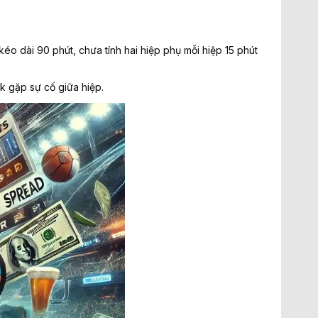
kéo dài 90 phút, chưa tính hai hiệp phụ mỗi hiệp 15 phút
nk gặp sự cố giữa hiệp.