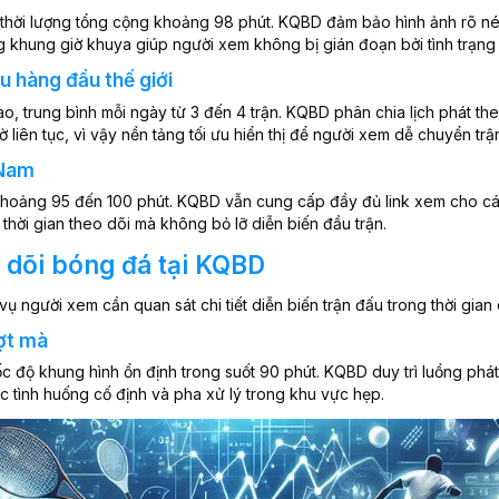
 thời lượng tổng cộng khoảng 98 phút. KQBD đảm bảo hình ảnh rõ né
rong khung giờ khuya giúp người xem không bị gián đoạn bởi tình trạng 
u hàng đầu thế giới
o, trung bình mỗi ngày từ 3 đến 4 trận. KQBD phân chia lịch phát the
liên tục, vì vậy nền tảng tối ưu hiển thị để người xem dễ chuyển trận 
 Nam
khoảng 95 đến 100 phút. KQBD vẫn cung cấp đầy đủ link xem cho các tr
hời gian theo dõi mà không bỏ lỡ diễn biến đầu trận.
 dõi bóng đá tại KQBD
 người xem cần quan sát chi tiết diễn biến trận đấu trong thời gian 
ượt mà
ốc độ khung hình ổn định trong suốt 90 phút. KQBD duy trì luồng phát
c tình huống cố định và pha xử lý trong khu vực hẹp.