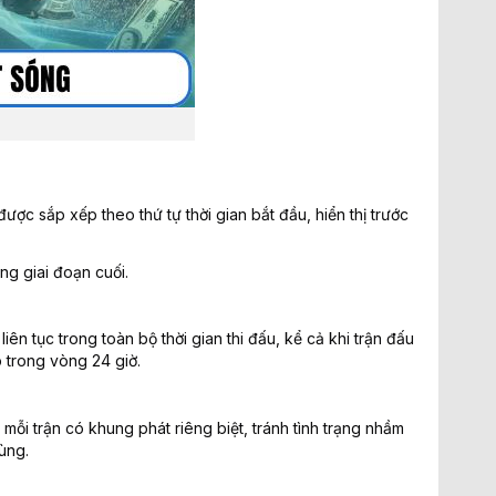
được sắp xếp theo thứ tự thời gian bắt đầu, hiển thị trước
ng giai đoạn cuối.
n tục trong toàn bộ thời gian thi đấu, kể cả khi trận đấu
p trong vòng 24 giờ.
 mỗi trận có khung phát riêng biệt, tránh tình trạng nhầm
ùng.