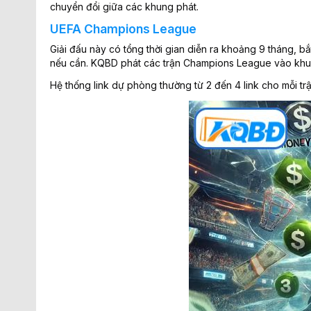
chuyển đổi giữa các khung phát.
UEFA Champions League
Giải đấu này có tổng thời gian diễn ra khoảng 9 tháng, bắ
nếu cần. KQBD phát các trận Champions League vào khun
Hệ thống link dự phòng thường từ 2 đến 4 link cho mỗi tr