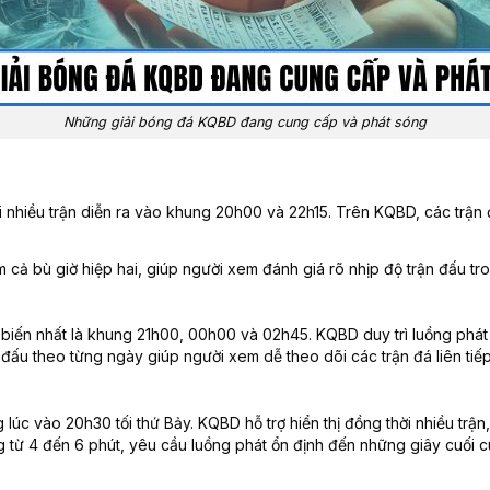
Những giải bóng đá KQBD đang cung cấp và phát sóng
với nhiều trận diễn ra vào khung 20h00 và 22h15. Trên KQBD, các trận 
m cả bù giờ hiệp hai, giúp người xem đánh giá rõ nhịp độ trận đấu tro
iến nhất là khung 21h00, 00h00 và 02h45. KQBD duy trì luồng phát liê
 đấu theo từng ngày giúp người xem dễ theo dõi các trận đá liên tiế
lúc vào 20h30 tối thứ Bảy. KQBD hỗ trợ hiển thị đồng thời nhiều trận,
g từ 4 đến 6 phút, yêu cầu luồng phát ổn định đến những giây cuối c