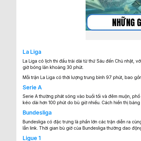
La Liga
La Liga có lịch thi đấu trải dài từ thứ Sáu đến Chủ nhật, 
giờ bóng lăn khoảng 30 phút.
Mỗi trận La Liga có thời lượng trung bình 97 phút, bao gồ
Serie A
Serie A thường phát sóng vào buổi tối và đêm muộn, phổ b
kéo dài hơn 100 phút do bù giờ nhiều. Cách hiển thị bảng
Bundesliga
Bundesliga có đặc trưng là phần lớn các trận diễn ra cùng 
lẫn link. Thời gian bù giờ của Bundesliga thường dao độn
Ligue 1