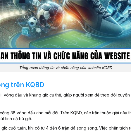
Tổng quan thông tin và chức năng của website KQBD
óng trên KQBD
, vòng đấu và khung giờ cụ thể, giúp người xem dễ theo dõi xuyên su
cộng 38 vòng đấu cho mỗi đội. Trên KQBD, các trận thuộc giải này 
t tính cả bù giờ.
giờ cuối tuần, khi có từ 4 đến 6 trận đá song song. Việc phân tách 