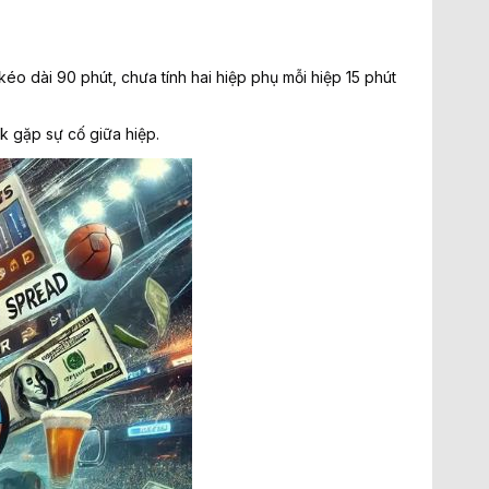
kéo dài 90 phút, chưa tính hai hiệp phụ mỗi hiệp 15 phút
nk gặp sự cố giữa hiệp.