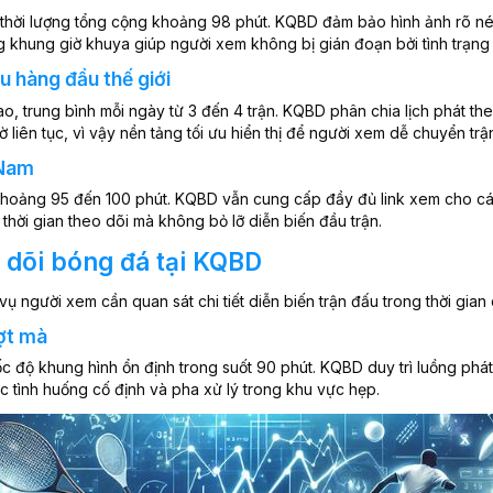
 thời lượng tổng cộng khoảng 98 phút. KQBD đảm bảo hình ảnh rõ né
rong khung giờ khuya giúp người xem không bị gián đoạn bởi tình trạng 
u hàng đầu thế giới
o, trung bình mỗi ngày từ 3 đến 4 trận. KQBD phân chia lịch phát the
liên tục, vì vậy nền tảng tối ưu hiển thị để người xem dễ chuyển trận 
 Nam
khoảng 95 đến 100 phút. KQBD vẫn cung cấp đầy đủ link xem cho các tr
hời gian theo dõi mà không bỏ lỡ diễn biến đầu trận.
 dõi bóng đá tại KQBD
 người xem cần quan sát chi tiết diễn biến trận đấu trong thời gian 
ượt mà
ốc độ khung hình ổn định trong suốt 90 phút. KQBD duy trì luồng phát
c tình huống cố định và pha xử lý trong khu vực hẹp.