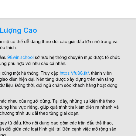
 Lượng Cao
m mộ có thể dễ dàng theo dõi các giải đấu lớn nhỏ trong và
êu thích.
tâm.
98win.school
sở hữu hệ thống chuyên mục được tổ chức
ung phù hợp với nhu cầu cá nhân.
g cùng một hệ thống. Truy cập
https://fu88.fit/
, thành viên
i giao diện hiện đại. Nền tảng được xây dựng trên nền tảng
 dữ liệu. Đồng thời, đội ngũ chăm sóc khách hàng hoạt động
hác nhau của người dùng. Tại đây, những sự kiện thể thao
ừng khu vực riêng, giúp quá trình tìm kiếm diễn ra nhanh và
chương trình ưu đãi theo từng giai đoạn.
gay từ đầu. Kho nội dung bao gồm các trận đấu thể thao,
n đổi giữa các loại hình giải trí. Bên cạnh việc mở rộng sản
ụng.