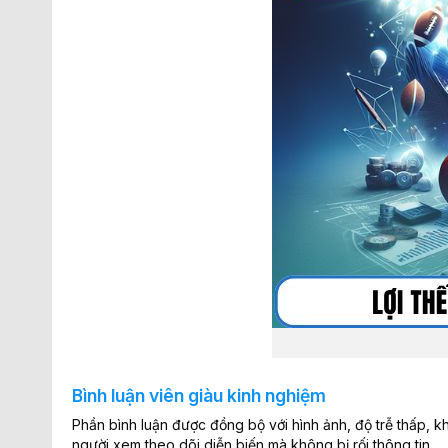
Bình luận viên giàu kinh nghiệm
Phần bình luận được đồng bộ với hình ảnh, độ trễ thấp, k
người xem theo dõi diễn biến mà không bị rối thông tin.