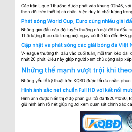
Các trận Ligue 1 thường được phát vào khung 02h45, với
theo dõi trên thiết bị cá nhân. Việc duy trì chất lượng t
Phát sóng World Cup, Euro cùng nhiều giải đấ
Những giải đấu cấp đội tuyển thường có mật độ thi đấu ca
Thời lượng theo dõi trong một ngày có thể lên đến 6–8 giờ 
Cập nhật và phát sóng các giải bóng đá Việt
V-league thường thi đấu vào cuối tuần, mỗi trận kéo dài 
nhất 20 phút. Điều này giúp người xem chủ động sắp xếp t
Những thế mạnh vượt trội khi theo
Những yếu tố kỹ thuật trên KQBD được tối ưu nhằm phục vụ
Hình ảnh sắc nét chuẩn Full HD với kết nối m
Hình ảnh được hiển thị ở độ phân giải tối đa 1920×1080, t
giữ hình ảnh rõ nét giúp người xem quan sát chính xác cá