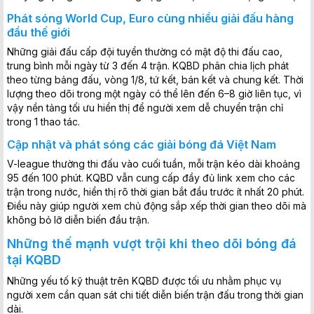
Phát sóng World Cup, Euro cùng nhiều giải đấu hàng
đầu thế giới
Những giải đấu cấp đội tuyển thường có mật độ thi đấu cao,
trung bình mỗi ngày từ 3 đến 4 trận. KQBD phân chia lịch phát
theo từng bảng đấu, vòng 1/8, tứ kết, bán kết và chung kết. Thời
lượng theo dõi trong một ngày có thể lên đến 6–8 giờ liên tục, vì
vậy nền tảng tối ưu hiển thị để người xem dễ chuyển trận chỉ
trong 1 thao tác.
Cập nhật và phát sóng các giải bóng đá Việt Nam
V-league thường thi đấu vào cuối tuần, mỗi trận kéo dài khoảng
95 đến 100 phút. KQBD vẫn cung cấp đầy đủ link xem cho các
trận trong nước, hiển thị rõ thời gian bắt đầu trước ít nhất 20 phút.
Điều này giúp người xem chủ động sắp xếp thời gian theo dõi mà
không bỏ lỡ diễn biến đầu trận.
Những thế mạnh vượt trội khi theo dõi bóng đá
tại KQBD
Những yếu tố kỹ thuật trên KQBD được tối ưu nhằm phục vụ
người xem cần quan sát chi tiết diễn biến trận đấu trong thời gian
dài.