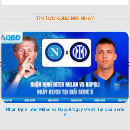
TIN TỨC KQBD MỚI NHẤT
Nhận Định Inter Milan Vs Napoli Ngày 01/03 Tại Giải Serie
A