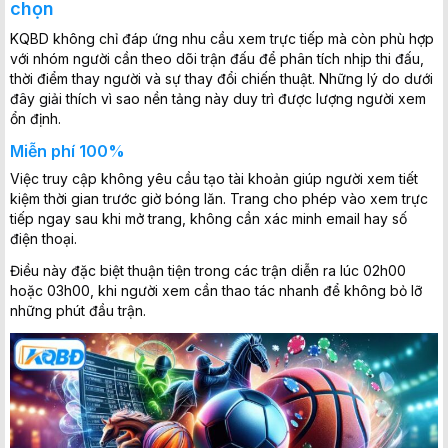
chọn
KQBD không chỉ đáp ứng nhu cầu xem trực tiếp mà còn phù hợp
với nhóm người cần theo dõi trận đấu để phân tích nhịp thi đấu,
thời điểm thay người và sự thay đổi chiến thuật. Những lý do dưới
đây giải thích vì sao nền tảng này duy trì được lượng người xem
ổn định.
Miễn phí 100%
Việc truy cập không yêu cầu tạo tài khoản giúp người xem tiết
kiệm thời gian trước giờ bóng lăn. Trang cho phép vào xem trực
tiếp ngay sau khi mở trang, không cần xác minh email hay số
điện thoại.
Điều này đặc biệt thuận tiện trong các trận diễn ra lúc 02h00
hoặc 03h00, khi người xem cần thao tác nhanh để không bỏ lỡ
những phút đầu trận.