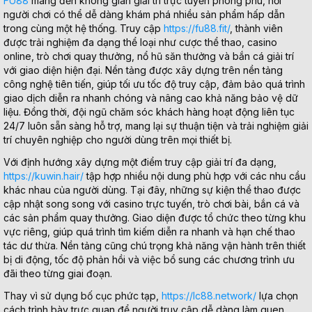
FU88
mang đến không gian giải trí trực tuyến phong phú, nơi
người chơi có thể dễ dàng khám phá nhiều sản phẩm hấp dẫn
trong cùng một hệ thống. Truy cập
https://fu88.fit/
, thành viên
được trải nghiệm đa dạng thể loại như cược thể thao, casino
online, trò chơi quay thưởng, nổ hũ săn thưởng và bắn cá giải trí
với giao diện hiện đại. Nền tảng được xây dựng trên nền tảng
công nghệ tiên tiến, giúp tối ưu tốc độ truy cập, đảm bảo quá trình
giao dịch diễn ra nhanh chóng và nâng cao khả năng bảo vệ dữ
liệu. Đồng thời, đội ngũ chăm sóc khách hàng hoạt động liên tục
24/7 luôn sẵn sàng hỗ trợ, mang lại sự thuận tiện và trải nghiệm giải
trí chuyên nghiệp cho người dùng trên mọi thiết bị.
Với định hướng xây dựng một điểm truy cập giải trí đa dạng,
https://kuwin.hair/
tập hợp nhiều nội dung phù hợp với các nhu cầu
khác nhau của người dùng. Tại đây, những sự kiện thể thao được
cập nhật song song với casino trực tuyến, trò chơi bài, bắn cá và
các sản phẩm quay thưởng. Giao diện được tổ chức theo từng khu
vực riêng, giúp quá trình tìm kiếm diễn ra nhanh và hạn chế thao
tác dư thừa. Nền tảng cũng chú trọng khả năng vận hành trên thiết
bị di động, tốc độ phản hồi và việc bổ sung các chương trình ưu
đãi theo từng giai đoạn.
Thay vì sử dụng bố cục phức tạp,
https://lc88.network/
lựa chọn
cách trình bày trực quan để người truy cập dễ dàng làm quen