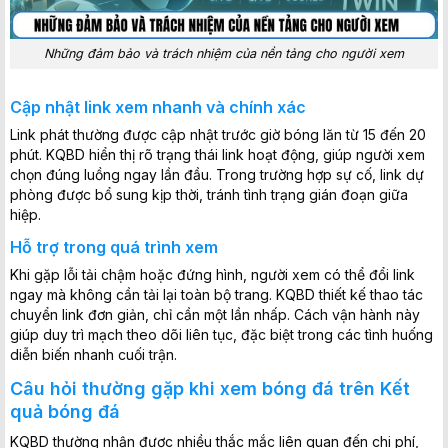
Những đảm bảo và trách nhiệm của nền tảng cho người xem
Cập nhật link xem nhanh và chính xác
Link phát thường được cập nhật trước giờ bóng lăn từ 15 đến 20
phút. KQBD hiển thị rõ trạng thái link hoạt động, giúp người xem
chọn đúng luồng ngay lần đầu. Trong trường hợp sự cố, link dự
phòng được bổ sung kịp thời, tránh tình trạng gián đoạn giữa
hiệp.
Hỗ trợ trong quá trình xem
Khi gặp lỗi tải chậm hoặc đứng hình, người xem có thể đổi link
ngay mà không cần tải lại toàn bộ trang. KQBD thiết kế thao tác
chuyển link đơn giản, chỉ cần một lần nhấp. Cách vận hành này
giúp duy trì mạch theo dõi liên tục, đặc biệt trong các tình huống
diễn biến nhanh cuối trận.
Câu hỏi thường gặp khi xem bóng đá trên Kết
quả bóng đá
KQBD thường nhận được nhiều thắc mắc liên quan đến chi phí,