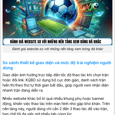
Đánh giá website so với những nền tảng xem bóng đá khác
So sánh thiết kế giao diện và mức độ trải nghiệm người
dùng
Giao diện ảnh hưởng trực tiếp đến tốc độ thao tác khi chọn trận
hoặc đổi link. KQBD sử dụng bố cục đơn giản, danh sách trận
hiển thị theo thứ tự thời gian bắt đầu, giúp người xem nhận diện
nhanh trận đang diễn ra.
Nhiều website khác bố trí quá nhiều khung phụ hoặc banner
động, khiến việc thao tác trên màn hình nhỏ gặp khó khăn. Trên
nền tảng này, người dùng chỉ cần 2 đến 3 thao tác để vào trận,
hạn chế tối đa việc mở nhiều tab cùng lúc.