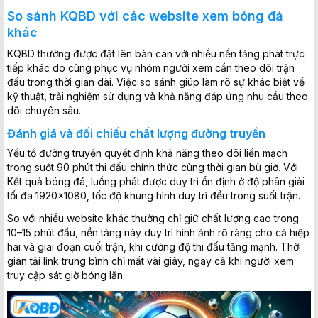
So sánh KQBD với các website xem bóng đá
khác
KQBD thường được đặt lên bàn cân với nhiều nền tảng phát trực
tiếp khác do cùng phục vụ nhóm người xem cần theo dõi trận
đấu trong thời gian dài. Việc so sánh giúp làm rõ sự khác biệt về
kỹ thuật, trải nghiệm sử dụng và khả năng đáp ứng nhu cầu theo
dõi chuyên sâu.
Đánh giá và đối chiếu chất lượng đường truyền
Yếu tố đường truyền quyết định khả năng theo dõi liền mạch
trong suốt 90 phút thi đấu chính thức cùng thời gian bù giờ. Với
Kết quả bóng đá, luồng phát được duy trì ổn định ở độ phân giải
tối đa 1920×1080, tốc độ khung hình duy trì đều trong suốt trận.
So với nhiều website khác thường chỉ giữ chất lượng cao trong
10–15 phút đầu, nền tảng này duy trì hình ảnh rõ ràng cho cả hiệp
hai và giai đoạn cuối trận, khi cường độ thi đấu tăng mạnh. Thời
gian tải link trung bình chỉ mất vài giây, ngay cả khi người xem
truy cập sát giờ bóng lăn.