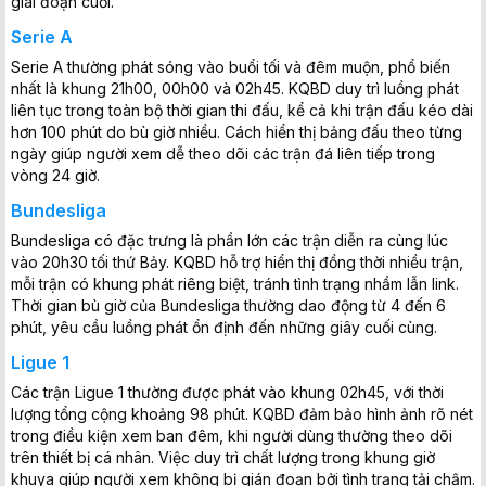
giai đoạn cuối.
Serie A
Serie A thường phát sóng vào buổi tối và đêm muộn, phổ biến
nhất là khung 21h00, 00h00 và 02h45. KQBD duy trì luồng phát
liên tục trong toàn bộ thời gian thi đấu, kể cả khi trận đấu kéo dài
hơn 100 phút do bù giờ nhiều. Cách hiển thị bảng đấu theo từng
ngày giúp người xem dễ theo dõi các trận đá liên tiếp trong
vòng 24 giờ.
Bundesliga
Bundesliga có đặc trưng là phần lớn các trận diễn ra cùng lúc
vào 20h30 tối thứ Bảy. KQBD hỗ trợ hiển thị đồng thời nhiều trận,
mỗi trận có khung phát riêng biệt, tránh tình trạng nhầm lẫn link.
Thời gian bù giờ của Bundesliga thường dao động từ 4 đến 6
phút, yêu cầu luồng phát ổn định đến những giây cuối cùng.
Ligue 1
Các trận Ligue 1 thường được phát vào khung 02h45, với thời
lượng tổng cộng khoảng 98 phút. KQBD đảm bảo hình ảnh rõ nét
trong điều kiện xem ban đêm, khi người dùng thường theo dõi
trên thiết bị cá nhân. Việc duy trì chất lượng trong khung giờ
khuya giúp người xem không bị gián đoạn bởi tình trạng tải chậm.