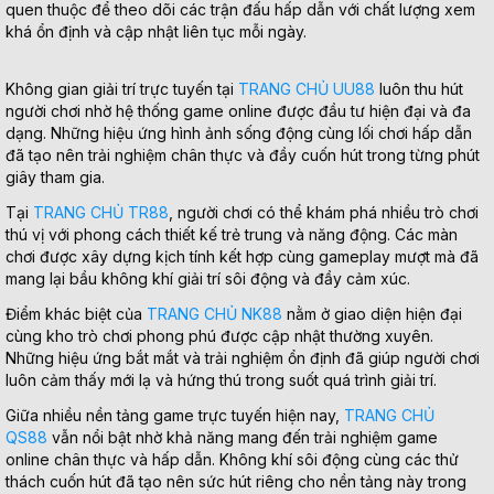
quen thuộc để theo dõi các trận đấu hấp dẫn với chất lượng xem
khá ổn định và cập nhật liên tục mỗi ngày.
Không gian giải trí trực tuyến tại
TRANG CHỦ UU88
luôn thu hút
người chơi nhờ hệ thống game online được đầu tư hiện đại và đa
dạng. Những hiệu ứng hình ảnh sống động cùng lối chơi hấp dẫn
đã tạo nên trải nghiệm chân thực và đầy cuốn hút trong từng phút
giây tham gia.
Tại
TRANG CHỦ TR88
, người chơi có thể khám phá nhiều trò chơi
thú vị với phong cách thiết kế trẻ trung và năng động. Các màn
chơi được xây dựng kịch tính kết hợp cùng gameplay mượt mà đã
mang lại bầu không khí giải trí sôi động và đầy cảm xúc.
Điểm khác biệt của
TRANG CHỦ NK88
nằm ở giao diện hiện đại
cùng kho trò chơi phong phú được cập nhật thường xuyên.
Những hiệu ứng bắt mắt và trải nghiệm ổn định đã giúp người chơi
luôn cảm thấy mới lạ và hứng thú trong suốt quá trình giải trí.
Giữa nhiều nền tảng game trực tuyến hiện nay,
TRANG CHỦ
QS88
vẫn nổi bật nhờ khả năng mang đến trải nghiệm game
online chân thực và hấp dẫn. Không khí sôi động cùng các thử
thách cuốn hút đã tạo nên sức hút riêng cho nền tảng này trong