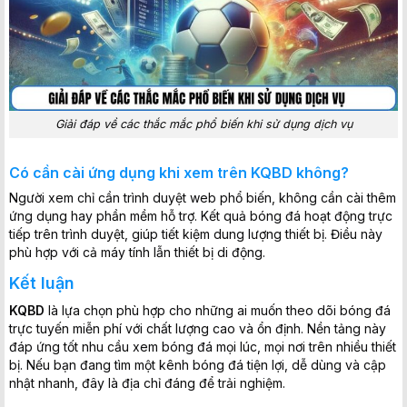
Giải đáp về các thắc mắc phổ biến khi sử dụng dịch vụ
Có cần cài ứng dụng khi xem trên KQBD không?
Người xem chỉ cần trình duyệt web phổ biến, không cần cài thêm
ứng dụng hay phần mềm hỗ trợ. Kết quả bóng đá hoạt động trực
tiếp trên trình duyệt, giúp tiết kiệm dung lượng thiết bị. Điều này
phù hợp với cả máy tính lẫn thiết bị di động.
Kết luận
KQBD
là lựa chọn phù hợp cho những ai muốn theo dõi bóng đá
trực tuyến miễn phí với chất lượng cao và ổn định. Nền tảng này
đáp ứng tốt nhu cầu xem bóng đá mọi lúc, mọi nơi trên nhiều thiết
bị. Nếu bạn đang tìm một kênh bóng đá tiện lợi, dễ dùng và cập
nhật nhanh, đây là địa chỉ đáng để trải nghiệm.