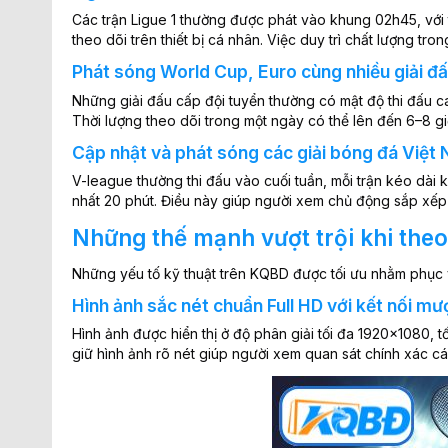
Các trận Ligue 1 thường được phát vào khung 02h45, với
theo dõi trên thiết bị cá nhân. Việc duy trì chất lượng t
Phát sóng World Cup, Euro cùng nhiều giải đấ
Những giải đấu cấp đội tuyển thường có mật độ thi đấu ca
Thời lượng theo dõi trong một ngày có thể lên đến 6–8 giờ 
Cập nhật và phát sóng các giải bóng đá Việt
V-league thường thi đấu vào cuối tuần, mỗi trận kéo dài 
nhất 20 phút. Điều này giúp người xem chủ động sắp xếp t
Những thế mạnh vượt trội khi theo
Những yếu tố kỹ thuật trên KQBD được tối ưu nhằm phục vụ
Hình ảnh sắc nét chuẩn Full HD với kết nối m
Hình ảnh được hiển thị ở độ phân giải tối đa 1920×1080, t
giữ hình ảnh rõ nét giúp người xem quan sát chính xác cá