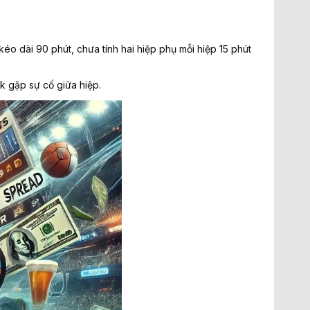
kéo dài 90 phút, chưa tính hai hiệp phụ mỗi hiệp 15 phút
nk gặp sự cố giữa hiệp.