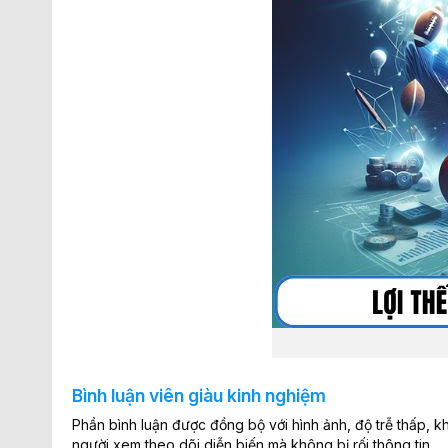
Bình luận viên giàu kinh nghiệm
Phần bình luận được đồng bộ với hình ảnh, độ trễ thấp, k
người xem theo dõi diễn biến mà không bị rối thông tin.