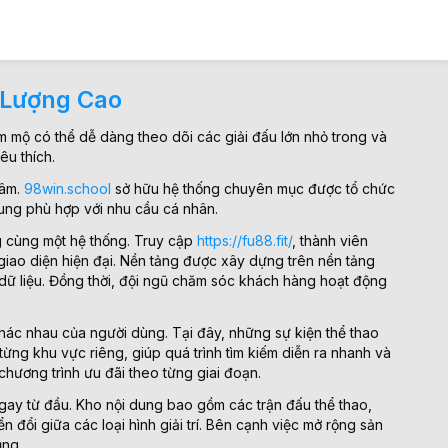
 Lượng Cao
m mộ có thể dễ dàng theo dõi các giải đấu lớn nhỏ trong và
êu thích.
tâm.
98win.school
sở hữu hệ thống chuyên mục được tổ chức
ung phù hợp với nhu cầu cá nhân.
g cùng một hệ thống. Truy cập
https://fu88.fit/
, thành viên
i giao diện hiện đại. Nền tảng được xây dựng trên nền tảng
 dữ liệu. Đồng thời, đội ngũ chăm sóc khách hàng hoạt động
hác nhau của người dùng. Tại đây, những sự kiện thể thao
ừng khu vực riêng, giúp quá trình tìm kiếm diễn ra nhanh và
chương trình ưu đãi theo từng giai đoạn.
gay từ đầu. Kho nội dung bao gồm các trận đấu thể thao,
n đổi giữa các loại hình giải trí. Bên cạnh việc mở rộng sản
ụng.