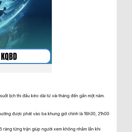
ốt lịch thi đấu kéo dài từ vài tháng đến gần một năm.
thường được phát vào ba khung giờ chính là 18h30, 21h00
rõ ràng từng trận giúp người xem không nhầm lẫn khi