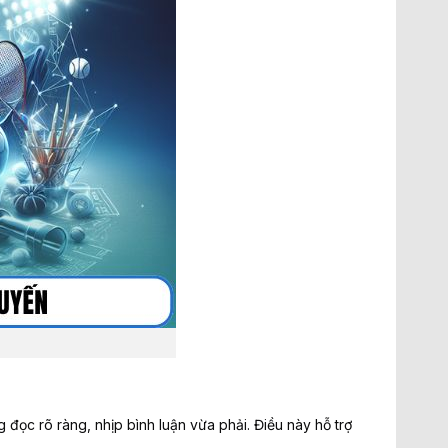
 đọc rõ ràng, nhịp bình luận vừa phải. Điều này hỗ trợ