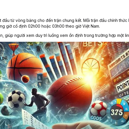
t đầu từ vòng bảng cho đến trận chung kết. Mỗi trận đấu chính thức 
g giờ cố định 02h00 hoặc 03h00 theo giờ Việt Nam.
ận, giúp người xem duy trì luồng xem ổn định trong trường hợp một li