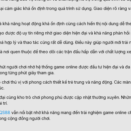
ại cảm giác khá ổn định trong quá trình sử dụng. Giao diện rõ ràng v
 khả năng hoạt động khá ổn định cùng cách hiển thị nội dung dễ the
ạo được độ uy tín riêng nhờ giao diện hiện đại và khả năng phản hồi n
 hợp lý và thao tác cũng rất dễ dùng. Điều này giúp người mới trải n
là nơi quen thuộc để theo dõi các trận đấu hấp dẫn với chất lượng xe
 hút người chơi nhờ hệ thống game online được đầu tư hiện đại và đa
ong từng phút giây tham gia.
ò chơi thú vị với phong cách thiết kế trẻ trung và năng động. Các m
úc.
đại cùng kho trò chơi phong phú được cập nhật thường xuyên. Những
 trí.
QS88
vẫn nổi bật nhờ khả năng mang đến trải nghiệm game online c
rong cộng đồng người chơi.