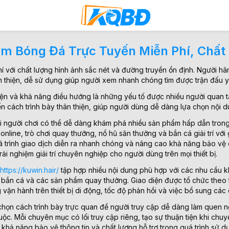
m Bóng Đá Trực Tuyến Miễn Phí, Chất
 với chất lượng hình ảnh sắc nét và đường truyền ổn định. Người hâ
ân thiện, dễ sử dụng giúp người xem nhanh chóng tìm được trận đấu y
ao diện và khả năng điều hướng là những yếu tố được nhiều người quan 
 cách trình bày thân thiện, giúp người dùng dễ dàng lựa chọn nội d
ơi người chơi có thể dễ dàng khám phá nhiều sản phẩm hấp dẫn tron
online, trò chơi quay thưởng, nổ hũ săn thưởng và bắn cá giải trí vớ
quá trình giao dịch diễn ra nhanh chóng và nâng cao khả năng bảo vệ
trải nghiệm giải trí chuyên nghiệp cho người dùng trên mọi thiết bị.
https://kuwin.hair/
tập hợp nhiều nội dung phù hợp với các nhu cầu k
, bắn cá và các sản phẩm quay thưởng. Giao diện được tổ chức theo t
vận hành trên thiết bị di động, tốc độ phản hồi và việc bổ sung các 
chọn cách trình bày trực quan để người truy cập dễ dàng làm quen n
ộc. Mỗi chuyên mục có lối truy cập riêng, tạo sự thuận tiện khi chuyể
khả năng bảo vệ thông tin và chất lượng hỗ trợ trong quá trình sử d