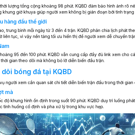
 thời lượng tổng cộng khoảng 98 phút. KQBD đảm bảo hình ảnh rõ né
rong khung giờ khuya giúp người xem không bị gián đoạn bởi tình trạng 
u hàng đầu thế giới
o, trung bình mỗi ngày từ 3 đến 4 trận. KQBD phân chia lịch phát the
liên tục, vì vậy nền tảng tối ưu hiển thị để người xem dễ chuyển trận 
 Nam
khoảng 95 đến 100 phút. KQBD vẫn cung cấp đầy đủ link xem cho các tr
hời gian theo dõi mà không bỏ lỡ diễn biến đầu trận.
 dõi bóng đá tại KQBD
 người xem cần quan sát chi tiết diễn biến trận đấu trong thời gian 
ượt mà
ốc độ khung hình ổn định trong suốt 90 phút. KQBD duy trì luồng phát
c tình huống cố định và pha xử lý trong khu vực hẹp.