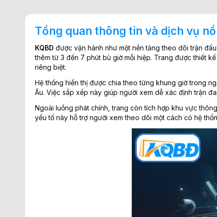
Tổng quan thông tin và dịch vụ n
KQBD
được vận hành như một nền tảng theo dõi trận đấu t
thêm từ 3 đến 7 phút bù giờ mỗi hiệp. Trang được thiết k
riêng biệt.
Hệ thống hiển thị được chia theo từng khung giờ trong n
Âu. Việc sắp xếp này giúp người xem dễ xác định trận đan
Ngoài luồng phát chính, trang còn tích hợp khu vực thông t
yếu tố này hỗ trợ người xem theo dõi một cách có hệ thốn