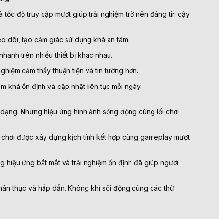
à tốc độ truy cập mượt giúp trải nghiệm trở nên đáng tin cậy
o dõi, tạo cảm giác sử dụng khá an tâm.
hanh trên nhiều thiết bị khác nhau.
ghiệm cảm thấy thuận tiện và tin tưởng hơn.
m khá ổn định và cập nhật liên tục mỗi ngày.
 dạng. Những hiệu ứng hình ảnh sống động cùng lối chơi
àn chơi được xây dựng kịch tính kết hợp cùng gameplay mượt
 hiệu ứng bắt mắt và trải nghiệm ổn định đã giúp người
hân thực và hấp dẫn. Không khí sôi động cùng các thử