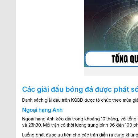
Các giải đấu bóng đá được phát s
Danh sách giải đấu trên KQBD được tổ chức theo mùa giải
Ngoại hạng Anh
Ngoại hạng Anh kéo dài trong khoảng 10 tháng, với tổng 
và 23h30. Mỗi trận có thời lượng trung bình 96 đến 100 phú
Luồng phát được ưu tiên cho các trận diễn ra cùng khung 