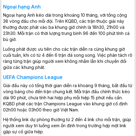
Ngoại hạng Anh
Ngoại hạng Anh kéo dài trong khoảng 10 tháng, với tổng cộng
38 vòng đấu cho mỗi đội. Trên KQBD, các trận thuộc giải này
thường được phát vào ba khung giờ chính là 18h30, 21h00 và
23h30. Mỗi trận có thời lượng trung bình 96 đến 100 phút tính cả
bù giờ.
Luồng phát được ưu tiên cho các trận diễn ra cùng khung giờ
cuối tuần, khi có từ 4 đến 6 trận đá song song. Việc phân tách rõ
ràng từng trận giúp người xem không nhầm lẫn khi chuyển đổi
giữa các khung phát.
UEFA Champions League
Giải đấu này có tổng thời gian diễn ra khoảng 9 tháng, bắt đầu từ
vòng bảng cho đến trận chung kết. Mỗi trận đấu chính thức kéo
dài 90 phút, chưa tính hai hiệp phụ mỗi hiệp 15 phút nếu cần.
KQBD phát các trận Champions League vào khung giờ cố định
02h00 hoặc 03h00 theo giờ Việt Nam.
Hệ thống link dự phòng thường từ 2 đến 4 link cho mỗi trận, giúp
người xem duy trì luồng xem ổn định trong trường hợp một link
gặp sự cố giữa hiệp.