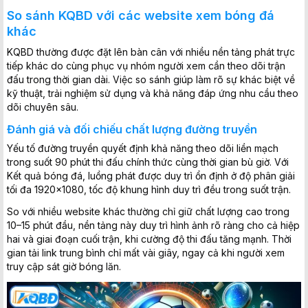
So sánh KQBD với các website xem bóng đá
khác
KQBD thường được đặt lên bàn cân với nhiều nền tảng phát trực
tiếp khác do cùng phục vụ nhóm người xem cần theo dõi trận
đấu trong thời gian dài. Việc so sánh giúp làm rõ sự khác biệt về
kỹ thuật, trải nghiệm sử dụng và khả năng đáp ứng nhu cầu theo
dõi chuyên sâu.
Đánh giá và đối chiếu chất lượng đường truyền
Yếu tố đường truyền quyết định khả năng theo dõi liền mạch
trong suốt 90 phút thi đấu chính thức cùng thời gian bù giờ. Với
Kết quả bóng đá, luồng phát được duy trì ổn định ở độ phân giải
tối đa 1920×1080, tốc độ khung hình duy trì đều trong suốt trận.
So với nhiều website khác thường chỉ giữ chất lượng cao trong
10–15 phút đầu, nền tảng này duy trì hình ảnh rõ ràng cho cả hiệp
hai và giai đoạn cuối trận, khi cường độ thi đấu tăng mạnh. Thời
gian tải link trung bình chỉ mất vài giây, ngay cả khi người xem
truy cập sát giờ bóng lăn.