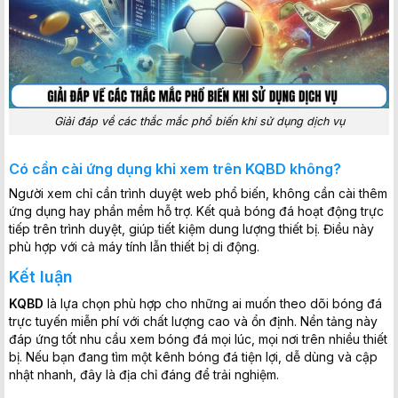
Giải đáp về các thắc mắc phổ biến khi sử dụng dịch vụ
Có cần cài ứng dụng khi xem trên KQBD không?
Người xem chỉ cần trình duyệt web phổ biến, không cần cài thêm
ứng dụng hay phần mềm hỗ trợ. Kết quả bóng đá hoạt động trực
tiếp trên trình duyệt, giúp tiết kiệm dung lượng thiết bị. Điều này
phù hợp với cả máy tính lẫn thiết bị di động.
Kết luận
KQBD
là lựa chọn phù hợp cho những ai muốn theo dõi bóng đá
trực tuyến miễn phí với chất lượng cao và ổn định. Nền tảng này
đáp ứng tốt nhu cầu xem bóng đá mọi lúc, mọi nơi trên nhiều thiết
bị. Nếu bạn đang tìm một kênh bóng đá tiện lợi, dễ dùng và cập
nhật nhanh, đây là địa chỉ đáng để trải nghiệm.