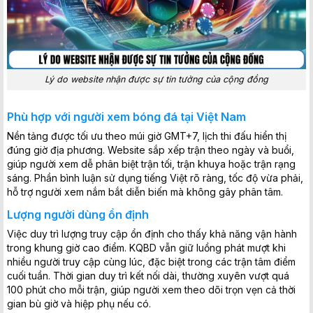
Lý do website nhận được sự tin tưởng của cộng đồng
Phù hợp với người xem bóng đá tại Việt Nam
Nền tảng được tối ưu theo múi giờ GMT+7, lịch thi đấu hiển thị
đúng giờ địa phương. Website sắp xếp trận theo ngày và buổi,
giúp người xem dễ phân biệt trận tối, trận khuya hoặc trận rạng
sáng. Phần bình luận sử dụng tiếng Việt rõ ràng, tốc độ vừa phải,
hỗ trợ người xem nắm bắt diễn biến mà không gây phân tâm.
Lượng người dùng ổn định
Việc duy trì lượng truy cập ổn định cho thấy khả năng vận hành
trong khung giờ cao điểm. KQBD vẫn giữ luồng phát mượt khi
nhiều người truy cập cùng lúc, đặc biệt trong các trận tâm điểm
cuối tuần. Thời gian duy trì kết nối dài, thường xuyên vượt quá
100 phút cho mỗi trận, giúp người xem theo dõi trọn vẹn cả thời
gian bù giờ và hiệp phụ nếu có.