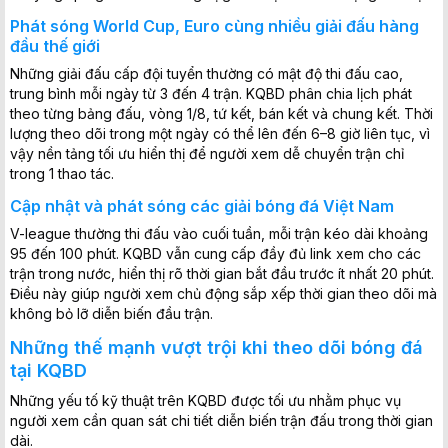
Phát sóng World Cup, Euro cùng nhiều giải đấu hàng
đầu thế giới
Những giải đấu cấp đội tuyển thường có mật độ thi đấu cao,
trung bình mỗi ngày từ 3 đến 4 trận. KQBD phân chia lịch phát
theo từng bảng đấu, vòng 1/8, tứ kết, bán kết và chung kết. Thời
lượng theo dõi trong một ngày có thể lên đến 6–8 giờ liên tục, vì
vậy nền tảng tối ưu hiển thị để người xem dễ chuyển trận chỉ
trong 1 thao tác.
Cập nhật và phát sóng các giải bóng đá Việt Nam
V-league thường thi đấu vào cuối tuần, mỗi trận kéo dài khoảng
95 đến 100 phút. KQBD vẫn cung cấp đầy đủ link xem cho các
trận trong nước, hiển thị rõ thời gian bắt đầu trước ít nhất 20 phút.
Điều này giúp người xem chủ động sắp xếp thời gian theo dõi mà
không bỏ lỡ diễn biến đầu trận.
Những thế mạnh vượt trội khi theo dõi bóng đá
tại KQBD
Những yếu tố kỹ thuật trên KQBD được tối ưu nhằm phục vụ
người xem cần quan sát chi tiết diễn biến trận đấu trong thời gian
dài.