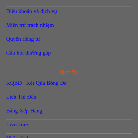
Điều khoản và dịch vụ
Miễn trừ trách nhiệm
Quyền riêng tư
Câu hỏi thường gặp
Dịch Vụ
KQBD | Kết Qủa Bóng Đá
Lịch Thi Đấu
Bảng Xếp Hạng
Livescore