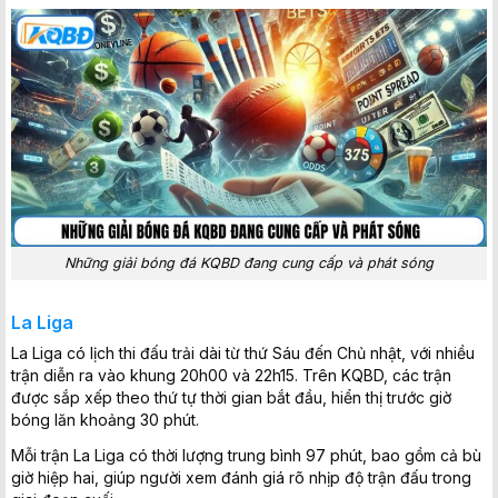
Những giải bóng đá KQBD đang cung cấp và phát sóng
La Liga
La Liga có lịch thi đấu trải dài từ thứ Sáu đến Chủ nhật, với nhiều
trận diễn ra vào khung 20h00 và 22h15. Trên KQBD, các trận
được sắp xếp theo thứ tự thời gian bắt đầu, hiển thị trước giờ
bóng lăn khoảng 30 phút.
Mỗi trận La Liga có thời lượng trung bình 97 phút, bao gồm cả bù
giờ hiệp hai, giúp người xem đánh giá rõ nhịp độ trận đấu trong