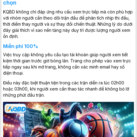
chọn
KQBD không chỉ đáp ứng nhu cầu xem trực tiếp mà còn phù hợp
với nhóm người cần theo dõi trận đấu để phân tích nhịp thi đấu,
thời điểm thay người và sự thay đổi chiến thuật. Những lý do dưới
đây giải thích vì sao nền tảng này duy trì được lượng người xem
ổn định.
Miễn phí 100%
Việc truy cập không yêu cầu tạo tài khoản giúp người xem tiết
kiệm thời gian trước giờ bóng lăn. Trang cho phép vào xem trực
tiếp ngay sau khi mở trang, không cần xác minh email hay số
điện thoại.
Điều này đặc biệt thuận tiện trong các trận diễn ra lúc 02h00
hoặc 03h00, khi người xem cần thao tác nhanh để không bỏ lỡ
những phút đầu trận.