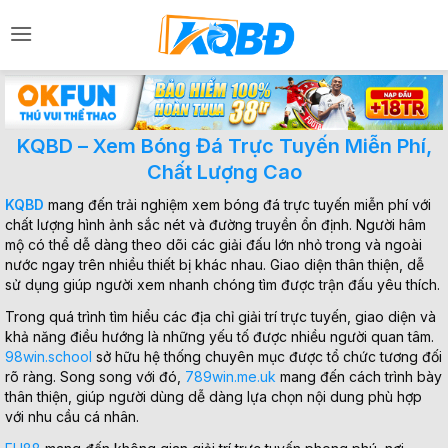
Bỏ
qua
nội
dung
KQBD – Xem Bóng Đá Trực Tuyến Miễn Phí,
Chất Lượng Cao
KQBD
mang đến trải nghiệm xem bóng đá trực tuyến miễn phí với
chất lượng hình ảnh sắc nét và đường truyền ổn định. Người hâm
mộ có thể dễ dàng theo dõi các giải đấu lớn nhỏ trong và ngoài
nước ngay trên nhiều thiết bị khác nhau. Giao diện thân thiện, dễ
sử dụng giúp người xem nhanh chóng tìm được trận đấu yêu thích.
Trong quá trình tìm hiểu các địa chỉ giải trí trực tuyến, giao diện và
khả năng điều hướng là những yếu tố được nhiều người quan tâm.
98win.school
sở hữu hệ thống chuyên mục được tổ chức tương đối
rõ ràng. Song song với đó,
789win.me.uk
mang đến cách trình bày
thân thiện, giúp người dùng dễ dàng lựa chọn nội dung phù hợp
với nhu cầu cá nhân.